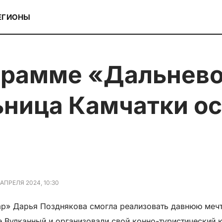
ЕГИОНЫ
ьница Камчатки о
 АПРЕЛЯ 2024, 10:30
р» Дарья Позднякова смогла реализовать давнюю мечту
е Вулканный и организовали свой конно-туристический 