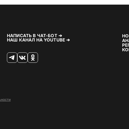
НАПИСАТЬ В ЧАТ-БОТ ➔
НО
НАШ КАНАЛ НА YOUTUBE ➔
АН
РЕ
КО
ьности