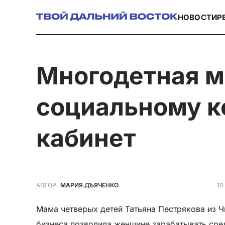
НОВОСТИ
Р
Многодетная мама из Читы благодаря
социальному к
кабинет
10
АВТОР:
МАРИЯ ДЪЯЧЕНКО
Мама четверых детей Татьяна Пестрякова из 
бизнеса позволила женщине зарабатывать сред