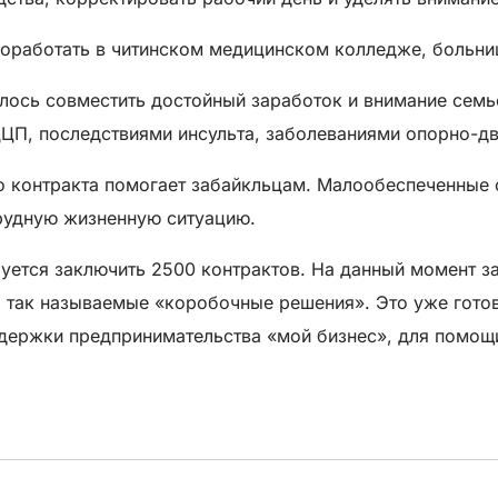
поработать в читинском медицинском колледже, больни
лось совместить достойный заработок и внимание семь
 ДЦП, последствиями инсульта, заболеваниями опорно-дв
о контракта помогает забайкльцам. Малообеспеченные 
трудную жизненную ситуацию.
руется заключить 2500 контрактов. На данный момент з
 так называемые «коробочные решения». Это уже гото
держки предпринимательства «мой бизнес», для помощ