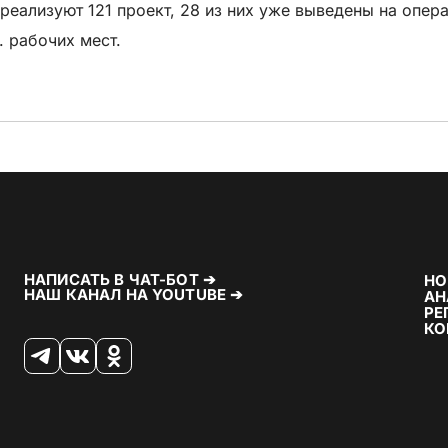
еализуют 121 проект, 28 из них уже выведены на опер
. рабочих мест.
НАПИСАТЬ В ЧАТ-БОТ ➔
НО
НАШ КАНАЛ НА YOUTUBE ➔
АН
РЕ
КО