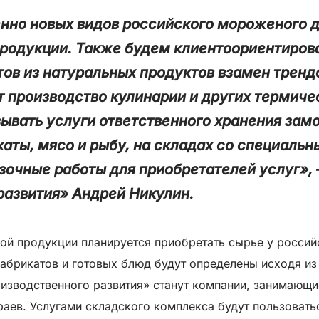
нно новых видов российского мороженого д
родукции. Также будем клиентоориентирова
тов из натуральных продуктов взамен трен
 производство кулинарии и других термиче
зывать услуги ответственного хранения зам
аты, мясо и рыбу, на складах со специаль
узочные работы для приобретателей услуг»,
развития» Андрей Никулин.
ой продукции планируется приобретать сырье у россий
брикатов и готовых блюд будут определены исходя из
изводственного развития» станут компании, занимающи
раев. Услугами складского комплекса будут пользоват