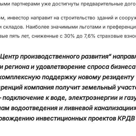
выми партнерами уже достигнуты предварительные дого
, инвестор направит на строительство зданий и соору
ии складов. Наиболее значимыми льготами и преференц
ые пять лет, сниженные с 30% до 7,6% страховые взнос
Центр производственного развития“ направ
 региона и удовлетворение спроса бизнеса
комплексную поддержку новому резиденту 
ренций компания получит земельный участо
одключение к воде, электроэнергии и газу
мам водоотведения и ливневой канализации»
ровождению инвестиционных проектов КРДВ 