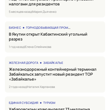
налогами для резидентов
5 месяцев назад
|
Мария Дъяченко
БИЗНЕС
ГОРНОДОБЫВАЮЩАЯ ПРОМЫШЛЕННОСТЬ
в Якутии открыт Кабактинский угольный
разрез
1 год назад
|
Елена Олейникова
ЖЕЛЕЗНАЯ ДОРОГА
ЗАБАЙКАЛЬЕ
Железнодорожный контейнерный терминал
Забайкальск запустит новый резидент ТОР
«Забайкалье»
2 года назад
|
Наталия Харланова
ЕДИНАЯ СУБСИДИЯ
ТУРИЗМ
Хабаровскому краю выделят 73 миллиона