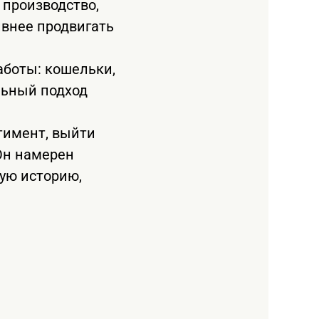
производство,
ивнее продвигать
аботы: кошельки,
альный подход
тимент, выйти
Он намерен
кую историю,