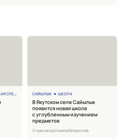
Я СРЕДА
САЙЫЛЫК
ШКОЛА
в Якутском селе Сайылык
появится новая школа
с углубленным изучением
предметов
3 года назад
|
Ушаков Владислав