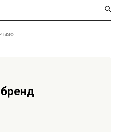
РТ
ВЭФ