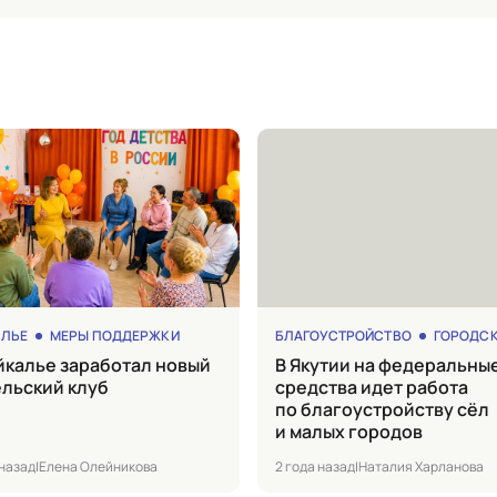
АЛЬЕ
МЕРЫ ПОДДЕРЖКИ
БЛАГОУСТРОЙСТВО
ГОРОДСКА
в Якутии на федеральные
льский клуб
средства идет работа
по благоустройству сёл
и малых городов
 назад
|
Елена Олейникова
2 года назад
|
Наталия Харланова