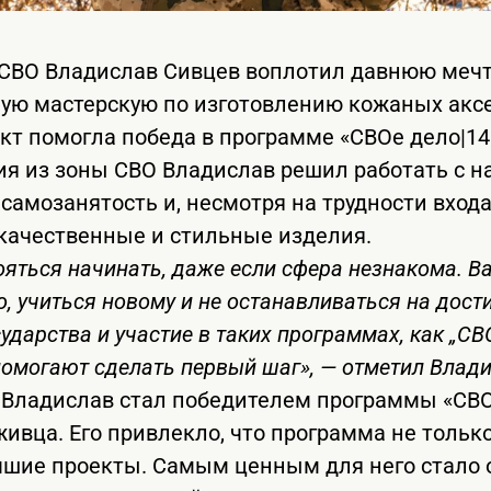
 СВО Владислав Сивцев воплотил давнюю меч
ую мастерскую по изготовлению кожаных аксе
кт помогла победа в программе «СВОе дело|14
я из зоны СВО Владислав решил работать с н
самозанятость и, несмотря на трудности входа
качественные и стильные изделия.
ояться начинать, даже если сфера незнакома. 
о, учиться новому и не останавливаться на дост
ударства и участие в таких программах, как „СВО
помогают сделать первый шаг», — отметил Влад
а Владислав стал победителем программы «СВОе
живца. Его привлекло, что программа не только
чшие проекты. Самым ценным для него стало