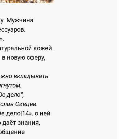
ту. Мужчина
ссуаров.
».
атуральной кожей.
 в новую сферу,
Важно вкладывать
игнутом.
е дело“,
ислав Сивцев.
 дело|14». о ней
 даёт знания,
 общение