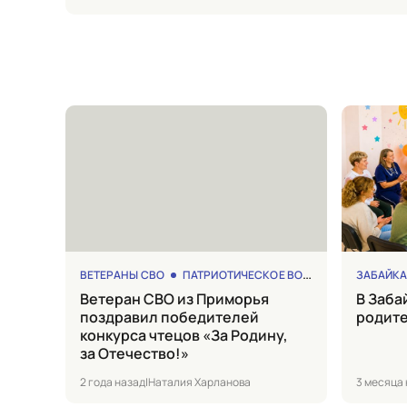
ВЕТЕРАНЫ СВО
ПАТРИОТИЧЕСКОЕ ВОСПИТАНИЕ
ЗАБАЙК
Ветеран СВО из Приморья
в Забайкалье заработал новый
поздравил победителей
родите
конкурса чтецов «За Родину,
за Отечество!»
2 года назад
|
Наталия Харланова
3 месяца