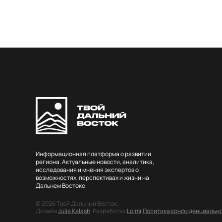
Информационная платформа о развитии
региона. Актуальные новости, аналитика,
исследования и мнения экспертов о
возможностях, перспективах и жизни на
Дальнем Востоке.
© 2026 Твой Дальный Восток.
Дизайн
Julia Kalash
. Разработка
Loimi
.
Политика конфиденциальн