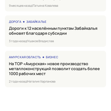
9 месяцев назад
|
Татьяна Ковалева
ДОРОГА
ЗАБАЙКАЛЬЕ
Дороги к 12 населённым пунктам Забайкалья
обновят благодаря субсидии
3 года назад
|
Ушаков Владислав
АМУРСКАЯ ОБЛАСТЬ
БИЗНЕС
на ТОР «Амурская» новое производство
металлоконструкций позволит создать более
1000 рабочих мест
2 года назад
|
Наталия Харланова