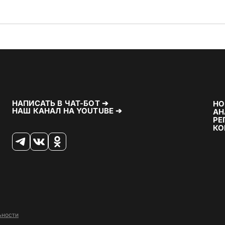
НАПИСАТЬ В ЧАТ-БОТ ➔
НО
НАШ КАНАЛ НА YOUTUBE ➔
АН
РЕ
КО
ьности