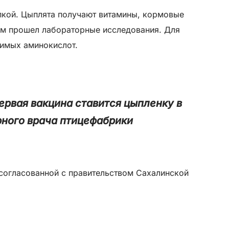
епкой. Цыплята получают витамины, кормовые
рм прошел лабораторные исследования. Для
димых аминокислот.
ервая вакцина ставится цыпленку в
арного врача птицефабрики
 согласованной с правительством Сахалинской