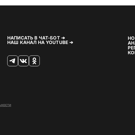
НАПИСАТЬ В ЧАТ-БОТ ➔
НО
НАШ КАНАЛ НА YOUTUBE ➔
АН
РЕ
КО
ьности