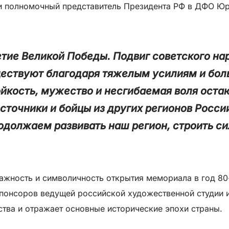
и полномочный представитель Президента РФ в ДФО Юри
етие Великой Победы. Подвиг советского н
ществуют благодаря тяжелым усилиям и бол
йкость, мужество и несгибаемая воля остаю
сточники и бойцы из других регионов Росси
одолжаем развивать наш регион, строить с
важность и символичность открытия мемориала в год 8
 спонсоров ведущей российской художественной студии 
тва и отражает основные исторические эпохи страны.