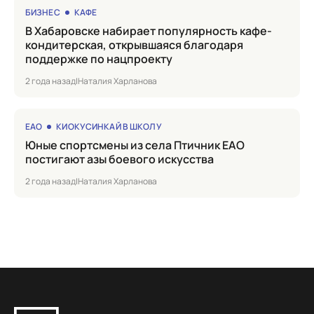
БИЗНЕС
КАФЕ
в Хабаровске набирает популярность кафе-
кондитерская, открывшаяся благодаря
поддержке по нацпроекту
2 года назад
|
Наталия Харланова
ЕАО
КИОКУСИНКАЙ В ШКОЛУ
Юные спортсмены из села Птичник ЕАО
постигают азы боевого искусства
2 года назад
|
Наталия Харланова