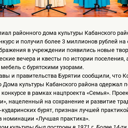
иал районного дома культуры Кабанского рай
нкурс и получил более 3 миллионов рублей на
ображения в учреждении появились новые твор
еские вечера и квесты по истории поселения, 
 мебель с бурятскими узорами.
лавы и правительства Бурятии сообщили, что 
 Дома культуры Кабанского района одержал п
 конкурсе в рамках нацпроекта «Семья». Проек
и», нацеленный на сохранение и развитие тр
‑кударинских бурят, признан лучшей практико
в номинации «Лучшая практика».
ом культуры был построен в 1971 г. Более 14-ти