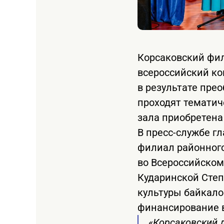
Корсаковский фил
всероссийский ко
в результате пре
проходят тематич
зала приобретена
В пресс-службе г
филиал районного
во Всероссийском
Кударинской Степ
культуры байкало
финансирование 
«Корсаковский д