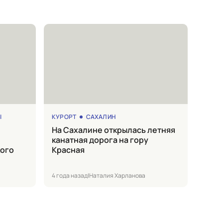
Ы
КУРОРТ
САХАЛИН
на Сахалине открылась летняя
канатная дорога на гору
кого
Красная
4 года назад
|
Наталия Харланова