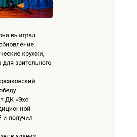
она выиграл
 обновление.
ческие кружки,
а для зрительного
Корсаковский
обеду
т ДК «Эхо
адиционной
й и получил
 лет в здании