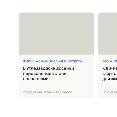
ЖИЛЬЕ
НАЦИОНАЛЬНЫЕ ПРОЕКТЫ
ЕАО
И
в Углезаводске 32 семьи
к 80-летию Победы в ЕАО
переселенцев стали
старто
новоселами
для шк
2 года назад
|
Наталия Харланова
1 год наз