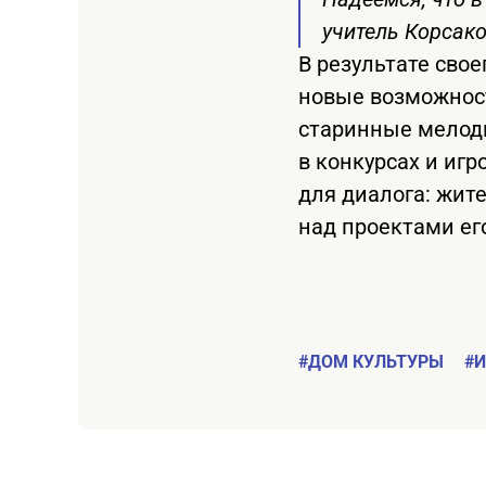
учитель Корсак
В результате сво
новые возможност
старинные мелоди
в конкурсах и иг
для диалога: жит
над проектами ег
#ДОМ КУЛЬТУРЫ
#