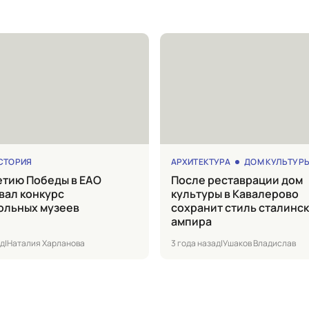
СТОРИЯ
АРХИТЕКТУРА
ДОМ КУЛЬТУР
После реставрации дом
вал конкурс
культуры в Кавалерово
ольных музеев
сохранит стиль сталинс
ампира
ад
|
Наталия Харланова
3 года назад
|
Ушаков Владислав