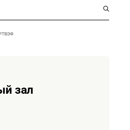
РТ
ВЭФ