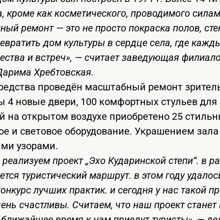
, кроме как косметического, проводимого сила
ный ремонт — это не просто покраска полов, стен
вратить дом культуры в сердце села, где кажд
чества и встреч», — считает заведующая филиал
Дарима Хребтовская.
едства проведён масштабный ремонт зрительн
ы 4 новые двери, 100 комфортных стульев для 
й на открытом воздухе приобретено 25 стильн
ое и световое оборудование. Украшением зала
ими узорами.
 реализуем проект „Эхо Кударинской степи“. в р
ется туристический маршрут. в этом году удало
онкурс лучших практик. и сегодня у нас такой 
ень счастливы. Считаем, что наш проект станет
 ближайшее время к нам приедут туристы», — д