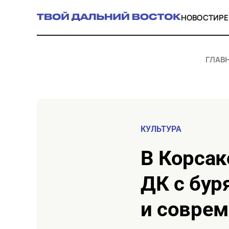
НОВОСТИ
Р
ГЛАВ
КУЛЬТУРА
в Корсакове обновили зрительный зал
ДК с бур
и совре