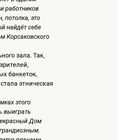
ми работников
, потолка, это
ый найдёт себе
ом Корсаковского
ого зала. Так,
зрителей,
ых банкеток,
 стала этническая
амках этого
сь выиграть
прекрасный Дом
 грандиозным.
елится планами