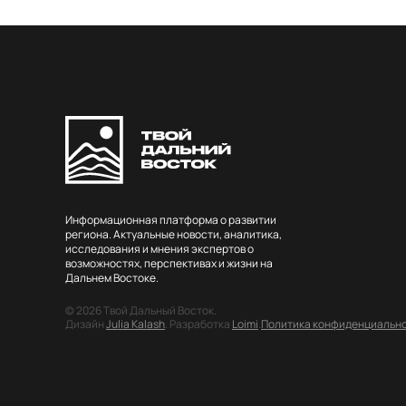
Информационная платформа о развитии
региона. Актуальные новости, аналитика,
исследования и мнения экспертов о
возможностях, перспективах и жизни на
Дальнем Востоке.
© 2026 Твой Дальный Восток.
Дизайн
Julia Kalash
. Разработка
Loimi
.
Политика конфиденциальн