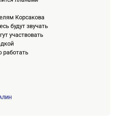
телям Корсакова
сь будут звучать
гут участвовать
адкой
о работать
АЛИН