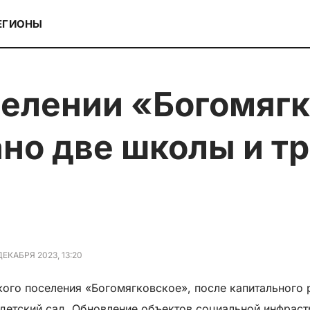
ЕГИОНЫ
но две школы и т
ДЕКАБРЯ 2023, 13:20
кого поселения «Богомягковское», после капитального
я детский сад. Обновление объектов социальной инфра