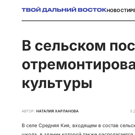
НОВОСТИ
Р
в сельском поселении «Богомягковское»
отремонтирова
культуры
5 
АВТОР:
НАТАЛИЯ ХАРЛАНОВА
В селе Средняя Кия, входящем в состав сельс
школа, в здании которой также располагаетс