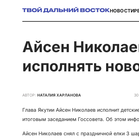
НОВОСТИ
Р
Айсен Николаев: будем помогать деду морозу
исполнять нов
30
АВТОР:
НАТАЛИЯ ХАРЛАНОВА
Глава Якутии Айсен Николаев исполнит детски
итоговым заседанием Госсовета. Об этом инф
Айсен Николаев снял с праздничной елки 3 ша