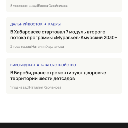
8 месяцев назад
|
Елена Олейникова
ДАЛЬНИЙ ВОСТОК
КАДРЫ
в Хабаровске стартовал 7 модуль второго
потока программы «Муравьёв-Амурский 2030»
2 года назад
|
Наталия Харланова
БИРОБИДЖАН
БЛАГОУСТРОЙСТВО
в Биробиджане отремонтируют дворовые
территории шести детсадов
1 год назад
|
Наталия Харланова