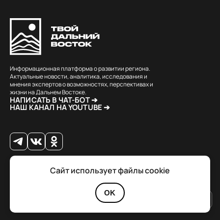
Информационная платформа о развитии региона.
Актуальные новости, аналитика, исследования и
мнения экспертов о возможностях, перспективах и
жизни на Дальнем Востоке.
НАПИСАТЬ В ЧАТ-БОТ ➔
НАШ КАНАЛ НА YOUTUBE ➔
Сайт использует файлы cookie
© 2026 Твой Дальный Восток.
Дизайн
Julia Kalash
. Разработка
Loimi
.
Политика конфиденциальности
OK