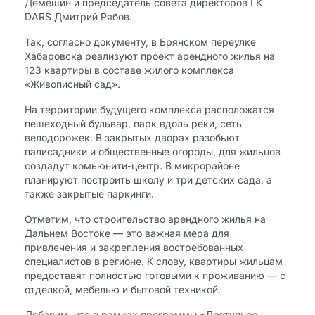
Демешин и председатель совета директоров ГК
DARS Дмитрий Рябов.
Так, согласно документу, в Брянском переулке
Хабаровска реализуют проект арендного жилья на
123 квартиры в составе жилого комплекса
«Живописный сад».
На территории будущего комплекса расположатся
пешеходный бульвар, парк вдоль реки, сеть
велодорожек. В закрытых дворах разобьют
палисадники и общественные огороды, для жильцов
создадут комьюнити-центр. В микрорайоне
планируют построить школу и три детских сада, а
также закрытые паркинги.
Отметим, что строительство арендного жилья на
Дальнем Востоке — это важная мера для
привлечения и закрепления востребованных
специалистов в регионе. К слову, квартиры жильцам
предоставят полностью готовыми к проживанию — с
отделкой, мебелью и бытовой техникой.
Добавим, что в рамках программы «Доступное