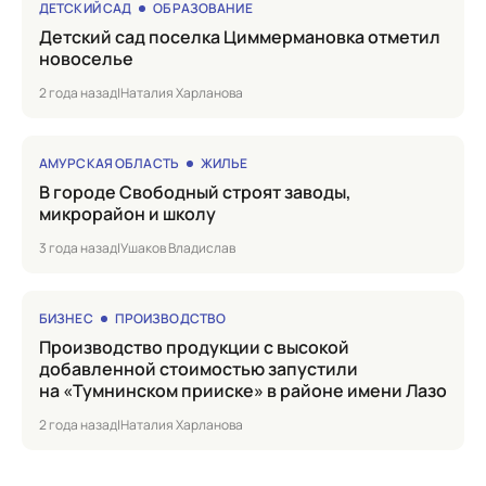
ДЕТСКИЙ САД
ОБРАЗОВАНИЕ
Детский сад поселка Циммермановка отметил
новоселье
2 года назад
|
Наталия Харланова
АМУРСКАЯ ОБЛАСТЬ
ЖИЛЬЕ
в городе Cвободный строят заводы,
микрорайон и школу
3 года назад
|
Ушаков Владислав
БИЗНЕС
ПРОИЗВОДСТВО
Производство продукции с высокой
добавленной стоимостью запустили
на «Тумнинском прииске» в районе имени Лазо
2 года назад
|
Наталия Харланова