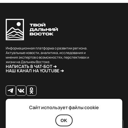
Информационная платформа о развитии региона.
Актуальные новости, аналитика, исследования и
мнения экспертов о возможностях, перспективах и
жизни на Дальнем Востоке.
НАПИСАТЬ В ЧАТ-БОТ ➔
НАШ КАНАЛ НА YOUTUBE ➔
Сайт использует файлы cookie
© 2026 Твой Дальный Восток.
Дизайн
Julia Kalash
. Разработка
Loimi
.
Политика конфиденциальности
OK