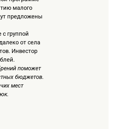
итию малого
удут предложены
 с группой
далеко от села
тов. Инвестор
блей.
брений поможет
стных бюджетов.
очих мест
тюк.