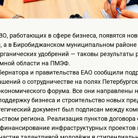
ВО, работающих в сфере бизнеса, появятся но
, а в Биробиджанском муниципальном районе 
органических удобрений — таковы результаты 
мной области на ПМЭФ.
убернатора и правительства ЕАО сообщили под
ашений о сотрудничестве на полях Петербургск
кономического форума. Все они направлены н
поддержку бизнеса и строительство новых пре
тегический документ был подписан между ком
ьством региона. Реализация пунктов договора 
 финансирование инфраструктурных проектов
участие талантливой молодёжи в стипендиаль