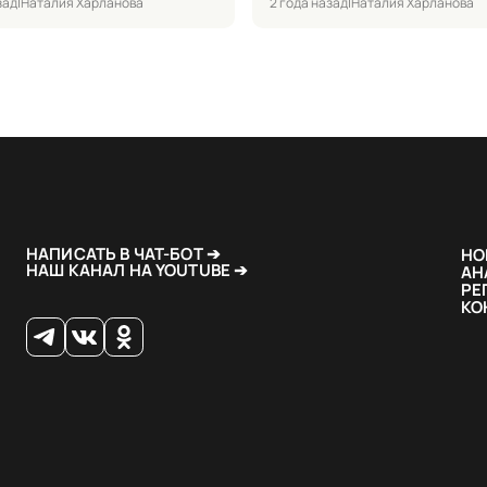
зад
|
Наталия Харланова
2 года назад
|
Наталия Харланова
НАПИСАТЬ В ЧАТ-БОТ ➔
НО
НАШ КАНАЛ НА YOUTUBE ➔
АН
РЕ
КО