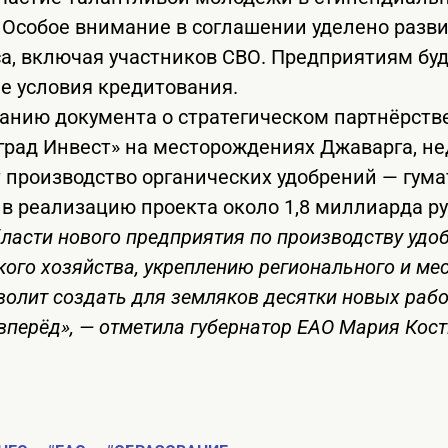
 Особое внимание в соглашении уделено разв
са, включая участников СВО. Предприятиям б
е условия кредитования.
анию документа о стратегическом партнёрстве
рад Инвест» на месторождениях Джаварга, не
т производство органических удобрений — гума
в реализацию проекта около 1,8 миллиарда ру
бласти нового предприятия по производству удо
кого хозяйства, укреплению регионального и ме
волит создать для земляков десятки новых раб
вперёд», — отметила губернатор ЕАО Мария Кос