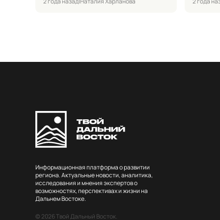
2 года назад
|
Наталия Харланова
2 года на
Информационная платформа о развитии
региона. Актуальные новости, аналитика,
исследования и мнения экспертов о
возможностях, перспективах и жизни на
Дальнем Востоке.
© 2026 Твой Дальный Восток.