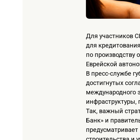
Для участников С
для кредитования
по производству 
Еврейской автоно
В пресс-службе г
достигнутых согл
международного э
инфраструктуры, 
Так, важный стра
Банк» и правител
предусматривает
строительства и 