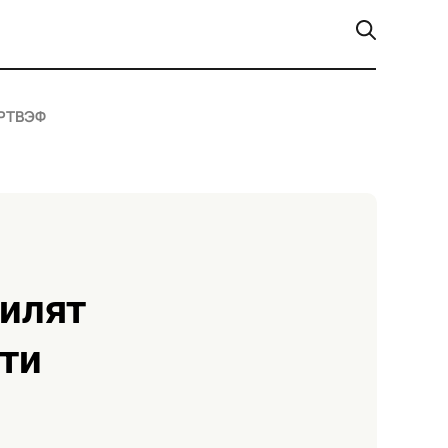
РТ
ВЭФ
ти