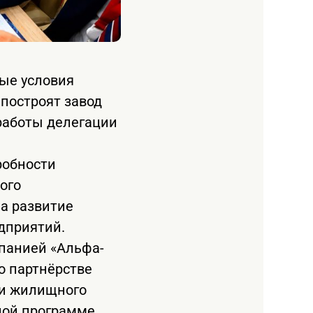
вые условия
построят завод
работы делегации
робности
ого
а развитие
дприятий.
панией «Альфа-
о партнёрстве
 и жилищного
ной программе