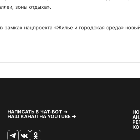
ллеи, зоны отдыха».
 в рамках нацпроекта «Жилье и городская среда» новы
НАПИСАТЬ В ЧАТ-БОТ ➔
НО
НАШ КАНАЛ НА YOUTUBE ➔
АН
РЕ
КО