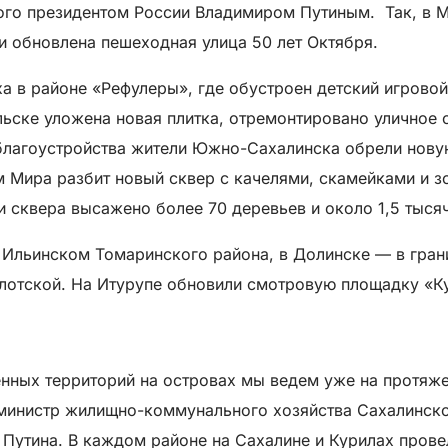
о президентом России Владимиром Путиным. ​ Так, в М
и обновлена пешеходная улица 50 лет Октября.
а в районе «Рефулеры», где обустроен детский игровой
ске уложена новая плитка, отремонтировано уличное 
лагоустройства жители Южно-Сахалинска обрели новую
 Мира разбит новый сквер с качелями, скамейками и з
 сквера высажено более 70 деревьев и около 1,5 тысяч
 Ильинском Томаринского района, в Долинске — в гран
лотской. На Итурупе обновили смотровую площадку «К
нных территорий на островах мы ведем уже на протяже
а министр жилищно-коммунального хозяйства Сахалинско
 Путина. В каждом районе на Сахалине и Курилах прове