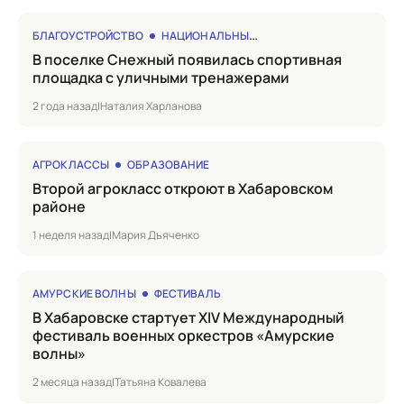
БЛАГОУСТРОЙСТВО
НАЦИОНАЛЬНЫЕ ПРОЕКТЫ
в поселке Снежный появилась спортивная
площадка с уличными тренажерами
2 года назад
|
Наталия Харланова
АГРОКЛАССЫ
ОБРАЗОВАНИЕ
Второй агрокласс откроют в Хабаровском
районе
1 неделя назад
|
Мария Дъяченко
АМУРСКИЕ ВОЛНЫ
ФЕСТИВАЛЬ
в Хабаровске стартует XIV Международный
фестиваль военных оркестров «Амурские
волны»
2 месяца назад
|
Татьяна Ковалева