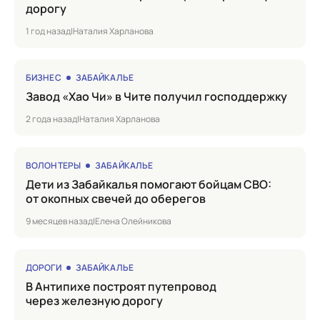
дорогу
1 год назад
|
Наталия Харланова
БИЗНЕС
ЗАБАЙКАЛЬЕ
Завод «Хао Чи» в Чите получил господдержку
2 года назад
|
Наталия Харланова
ВОЛОНТЕРЫ
ЗАБАЙКАЛЬЕ
Дети из Забайкалья помогают бойцам СВО:
от окопных свечей до оберегов
9 месяцев назад
|
Елена Олейникова
ДОРОГИ
ЗАБАЙКАЛЬЕ
в Антипихе построят путепровод
через железную дорогу