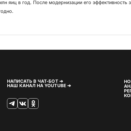
лн яиц в год. После модернизации его эффективность 
годно.
НАПИСАТЬ В ЧАТ-БОТ ➔
НО
НАШ КАНАЛ НА YOUTUBE ➔
АН
РЕ
КО