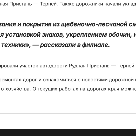
удная Пристань — Терней. Также дорожники начали укла
ания и покрытия из щебеночно-песчаной см
я установкой знаков, укреплением обочин, 
 техники», — рассказали в филиале.
овали участок автодороги Рудная Пристань — Терней с
емонтах дорог и ознакомиться с новостями дорожной 
о хозяйства. О текущих работах на дорогах края можн