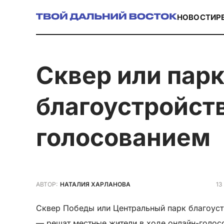
НОВОСТИ
Р
Сквер или парк: в Приморском крае объекты
благоустройст
голосованием
13
АВТОР:
НАТАЛИЯ ХАРЛАНОВА
Сквер Победы или Центральный парк благоуст
— решат местные жители в ходе онлайн-голос