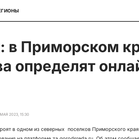
ЕГИОНЫ
ва определят онла
 МАЯ 2023, 15:30
роят в одном из северных поселков Приморского края в
ования на платформе za.gorodsreda.ru. Об этом сообща