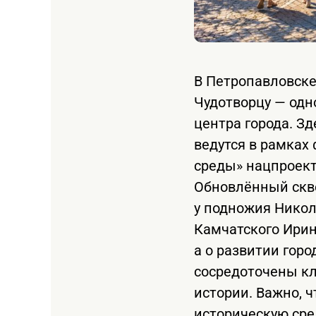
В Петропавловске
Чудотворцу — одн
центра города. З
ведутся в рамка
среды» нацпроект
Обновлённый скве
у подножия Никол
Камчатского Ирина
а о развитии горо
сосредоточены кл
истории. Важно, 
историческую сре