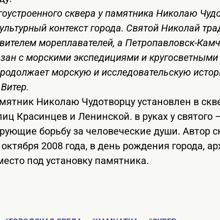
гоустроенного сквера у памятника Николаю Чуд
ультурный контекст города. Святой Николай тр
овителем мореплавателей, а Петропавловск-Кам
язан с морскими экспедициями и кругосветными
продолжает морскую и исследовательскую истор
Витер.
мятник Николаю Чудотворцу установлен в скв
иц Красинцев и Ленинской. в руках у святого 
рующие борьбу за человеческие души. Автор 
 октября 2008 года, в день рождения города, а
место под установку памятника.