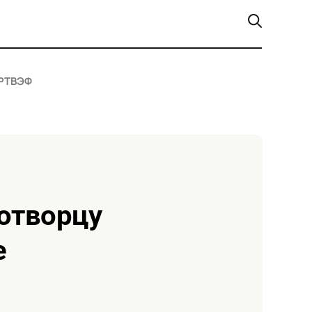
РТ
ВЭФ
е