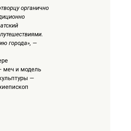
отворцу органично
адиционно
чатский
 путешествиями.
ию города», —
ере
— меч и модель
скульптуры —
рхиепископ