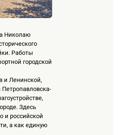
ка Николаю
сторического
йки. Работы
ортной городской
 и Ленинской,
а Петропавловска-
лагоустройстве,
ороде. Здесь
о и российской
ти, а как единую