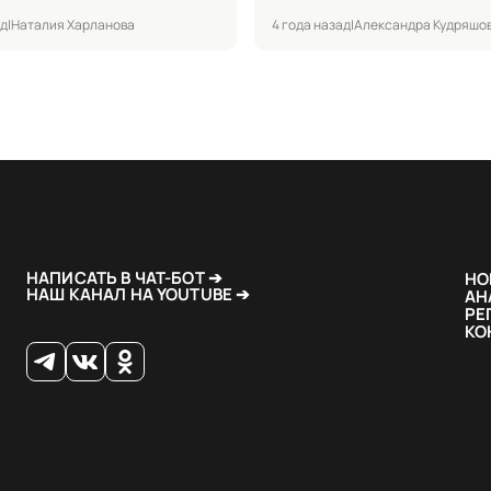
ад
|
Наталия Харланова
4 года назад
|
Александра Кудряшо
НАПИСАТЬ В ЧАТ-БОТ ➔
НО
НАШ КАНАЛ НА YOUTUBE ➔
АН
РЕ
КО