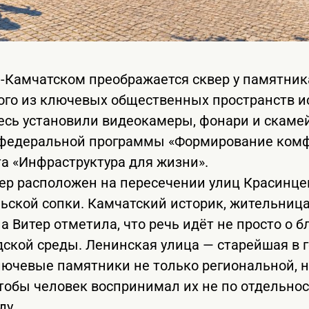
-Камчатском преображается сквер у памятни
ого из ключевых общественных пространств и
десь установили видеокамеры, фонари и скаме
х федеральной программы «Формирование комф
а «Инфраструктура для жизни».
р расположен на пересечении улиц Красинцев
ьской сопки. Камчатский историк, жительниц
 Витер отметила, что речь идёт не просто о б
дской среды. Ленинская улица — старейшая в г
ючевые памятники не только региональной, н
чтобы человек воспринимал их не по отдельнос
ду.