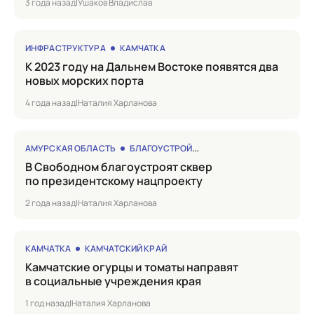
3 года назад
|
Ушаков Владислав
ИНФРАСТРУКТУРА
КАМЧАТКА
к 2023 году на Дальнем Востоке появятся два
новых морских порта
4 года назад
|
Наталия Харланова
АМУРСКАЯ ОБЛАСТЬ
БЛАГОУСТРОЙСТВО
в Свободном благоустроят сквер
по президентскому нацпроекту
2 года назад
|
Наталия Харланова
КАМЧАТКА
КАМЧАТСКИЙ КРАЙ
Камчатские огурцы и томаты направят
в социальные учреждения края
1 год назад
|
Наталия Харланова