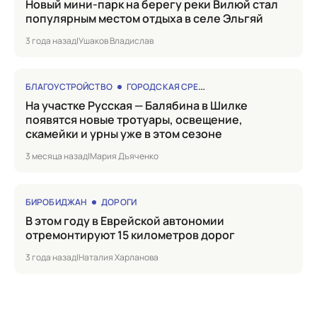
Новый мини-парк на берегу реки Вилюй стал
популярным местом отдыха в селе Эльгяй
3 года назад
|
Ушаков Владислав
БЛАГОУСТРОЙСТВО
ГОРОДСКАЯ СРЕДА
на участке Русская — Балябина в Шилке
появятся новые тротуары, освещение,
скамейки и урны уже в этом сезоне
3 месяца назад
|
Мария Дъяченко
БИРОБИДЖАН
ДОРОГИ
в этом году в Еврейской автономии
отремонтируют 15 километров дорог
3 года назад
|
Наталия Харланова