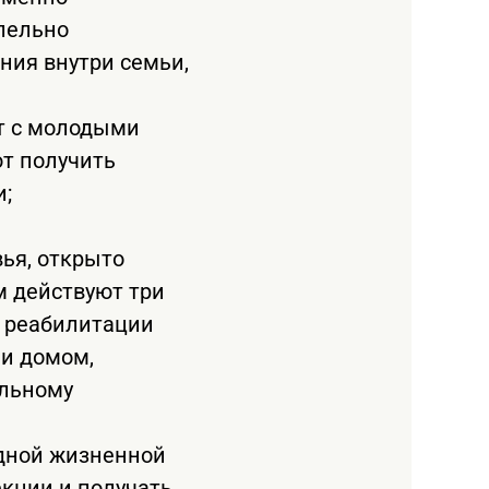
ллельно
ния внутри семьи,
т с молодыми
т получить
и;
ья, открыто
м действуют три
й реабилитации
 и домом,
ельному
удной жизненной
екции и получать