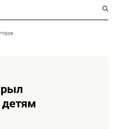
РТ
ВЭФ
 детям