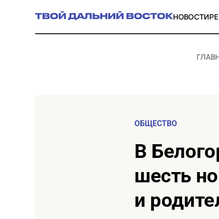
НОВОСТИ
Р
ГЛАВ
ОБЩЕСТВО
в Белогорске центр «Радуга» открыл
шесть н
и родите