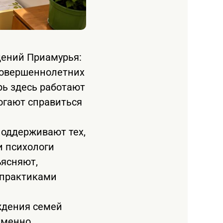
дений Приамурья:
совершеннолетних
ь здесь работают
огают справиться
оддерживают тех,
и психологи
ъясняют,
я практиками
ждения семей
еменно