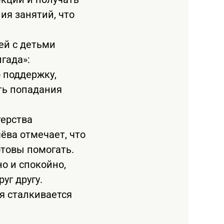
ия занятий, что
ей с детьми
гада»:
 поддержку,
ть попадания
терства
ёва отмечает, что
отовы помогать.
но и спокойно,
уг другу.
я сталкивается