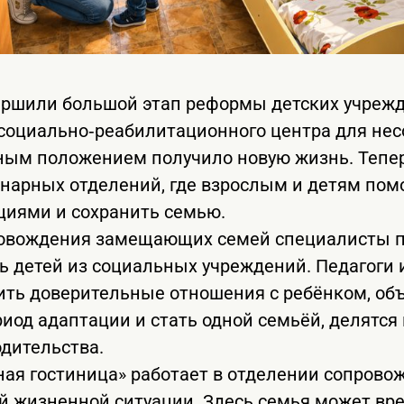
ершили большой этап реформы детских учреж
 социально‑реабилитационного центра для не
ным положением получило новую жизнь. Тепер
нарных отделений, где взрослым и детям пом
циями и сохранить семью.
ровождения замещающих семей специалисты п
ь детей из социальных учреждений. Педагоги 
ть доверительные отношения с ребёнком, об
риод адаптации и стать одной семьёй, делятс
одительства.
ая гостиница» работает в отделении сопрово
ой жизненной ситуации. Здесь семья может вр