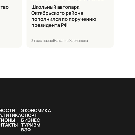
Школьный автопарк
Октябрьского района
пополнился по поручению
президента РФ
3 года назад
|
Наталия Харланова
ВОСТИ
ЭКОНОМИКА
АЛИТИКА
СПОРТ
ГИОНЫ
БИЗНЕС
НТАКТЫ
ТУРИЗМ
ВЭФ