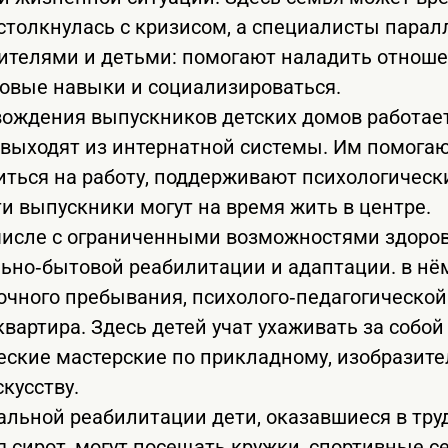
 столкнулась с кризисом, а специалисты пара
ителями и детьми: помогают наладить отноше
овые навыки и социализироваться.
вождения выпускников детских домов работае
выходят из интернатной системы. Им помогаю
иться на работу, поддерживают психологическ
и выпускники могут на время жить в центре.
 числе с ограниченными возможностями здоров
ьно‑бытовой реабилитации и адаптации. в нё
очного пребывания, психолого‑педагогическо
вартира. Здесь детей учат ухаживать за собой
еские мастерские по прикладному, изобразит
кусству.
альной реабилитации дети, оказавшиеся в тр
я сирот, могут посещать кружки, спортивные с