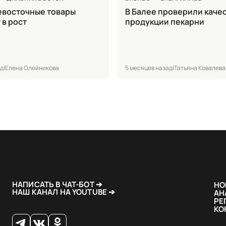
в Балее проверили качество
 в рост
продукции пекарни
ад
|
Елена Олейникова
5 месяцев назад
|
Татьяна Ковалева
НАПИСАТЬ В ЧАТ-БОТ ➔
НО
НАШ КАНАЛ НА YOUTUBE ➔
АН
РЕ
КО