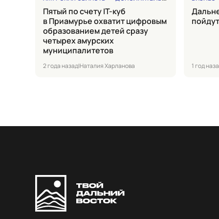
Пятый по счету IT-куб
Дальневосточные товары
в Приамурье охватит цифровым
пойдут
образованием детей сразу
четырех амурских
муниципалитетов
2 года назад
|
Наталия Харланова
1 год наз