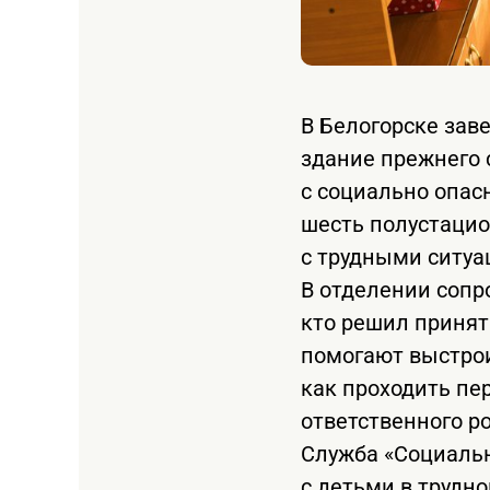
В Белогорске зав
здание прежнего
с социально опас
шесть полустацио
с трудными ситуа
В отделении соп
кто решил принят
помогают выстрои
как проходить пе
ответственного р
Служба «Социальн
с детьми в трудн