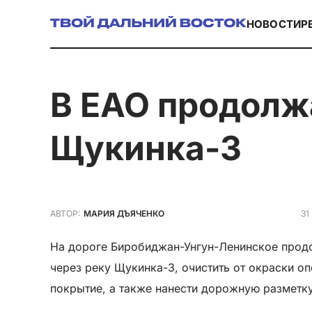
НОВОСТИ
Р
в ЕАО продолжается ремонт моста через реку
Щукинка-3
31
АВТОР:
МАРИЯ ДЪЯЧЕНКО
На дороге Биробиджан-Унгун-Ленинское прод
через реку Щукинка-3, очистить от окраски 
покрытие, а также нанести дорожную разметк