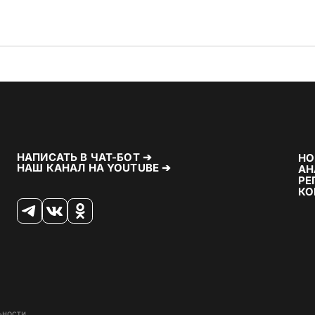
НАПИСАТЬ В ЧАТ-БОТ ➔
НО
НАШ КАНАЛ НА YOUTUBE ➔
АН
РЕ
КО
ьности