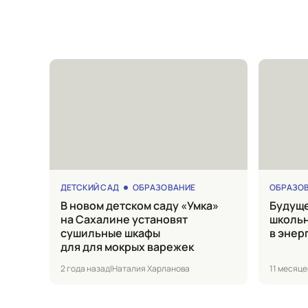
ДЕТСКИЙ САД
ОБРАЗОВАНИЕ
ОБРАЗО
в новом детском саду «Умка»
Будущее за током: в Прогрессе
на Сахалине установят
школьн
сушильные шкафы
в энер
для для мокрых варежек
2 года назад
|
Наталия Харланова
11 месяце