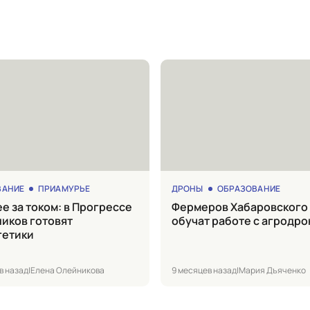
ВАНИЕ
ПРИАМУРЬЕ
ДРОНЫ
ОБРАЗОВАНИЕ
Фермеров Хабаровского края
иков готовят
обучат работе с агродр
гетики
в назад
|
Елена Олейникова
9 месяцев назад
|
Мария Дъяченко