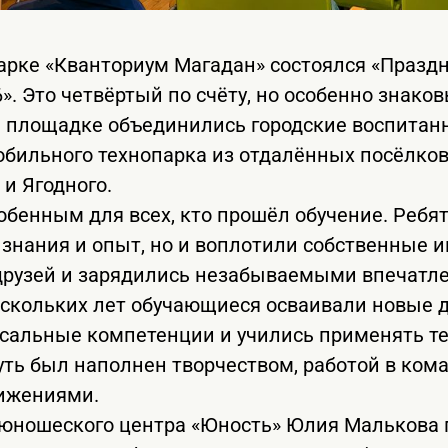
арке «Кванториум Магадан» состоялся «Празд
». Это четвёртый по счёту, но особенно знако
й площадке объединились городские воспитан
бильного технопарка из отдалённых посёлков
 и Ягодного.
обенным для всех, кто прошёл обучение. Ребят
знания и опыт, но и воплотили собственные
друзей и зарядились незабываемыми впечатл
ескольких лет обучающиеся осваивали новые 
рсальные компетенции и учились применять т
путь был наполнен творчеством, работой в ко
ижениями.
-юношеского центра «Юность» Юлия Малькова