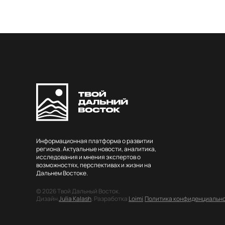
Информационная платформа о развитии
региона. Актуальные новости, аналитика,
исследования и мнения экспертов о
возможностях, перспективах и жизни на
Дальнем Востоке.
© 2026 Твой Дальный Восток.
Дизайн
Julia Kalash
. Разработка
Loimi
.
Политика конфиденциальн