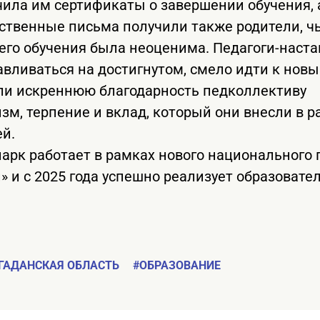
чила им сертификаты о завершении обучения,
ственные письма получили также родители, ч
его обучения была неоценима. Педагоги-наст
авливаться на достигнутом, смело идти к нов
ли искреннюю благодарность педколлективу
зм, терпение и вклад, который они внесли в р
ей.
арк работает в рамках нового национального 
» и с 2025 года успешно реализует образоват
ГАДАНСКАЯ ОБЛАСТЬ
#ОБРАЗОВАНИЕ