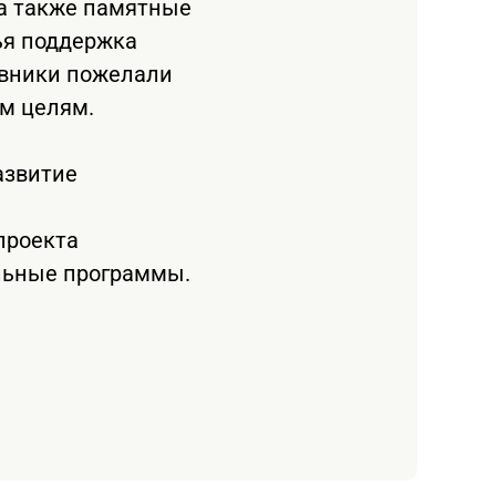
 а также памятные
ья поддержка
авники пожелали
ым целям.
азвитие
проекта
ельные программы.