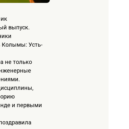
ник
вый выпуск.
ники
 Колымы: Усть-
а не только
 инженерные
ениями.
дисциплины,
еорию
манде и первыми
 поздравила