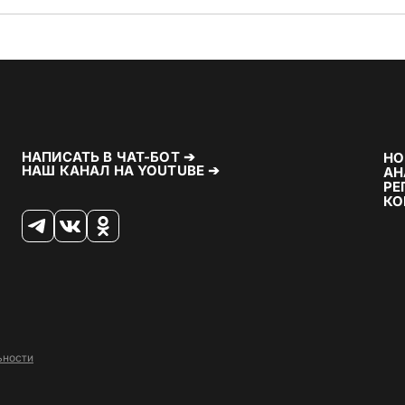
НАПИСАТЬ В ЧАТ-БОТ ➔
НО
НАШ КАНАЛ НА YOUTUBE ➔
АН
РЕ
КО
ьности