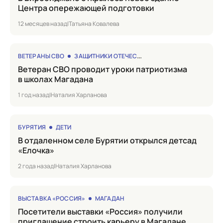
Центра опережающей подготовки
12 месяцев назад
|
Татьяна Ковалева
ВЕТЕРАНЫ СВО
ЗАЩИТНИКИ ОТЕЧЕСТВА
Ветеран СВО проводит уроки патриотизма
в школах Магадана
1 год назад
|
Наталия Харланова
БУРЯТИЯ
ДЕТИ
в отдаленном селе Бурятии открылся детсад
«Елочка»
2 года назад
|
Наталия Харланова
ВЫСТАВКА «РОССИЯ»
МАГАДАН
Посетители выставки «Россия» получили
приглашение строить карьеру в Магадане