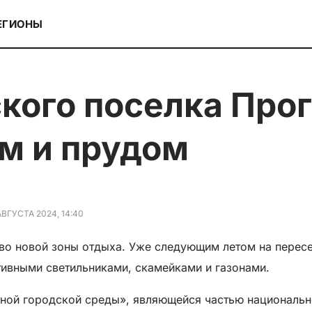
ЕГИОНЫ
ом и прудом
АВГУСТА 2024, 14:40
тво новой зоны отдыха. Уже следующим летом на пере
тивными светильниками, скамейками и газонами.
ой городской среды», являющейся частью национально