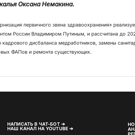
калья Оксана Немакина.
низация первичного звена здравоохранения» реализуе
нтом России Владимиром Путиным, и рассчитана до 202
я кадрового дисбаланса медработников, замены санита
овых ФАПов и ремонта существующих.
НАПИСАТЬ В ЧАТ-БОТ ➔
НО
НАШ КАНАЛ НА YOUTUBE ➔
АН
РЕ