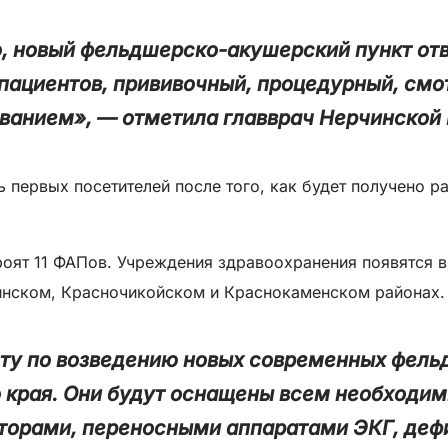
, новый фельдшерско-акушерский пункт отв
 пациентов, прививочный, процедурный, см
анием», — отметила главврач Нерчинской 
 первых посетителей после того, как будет получено 
роят 11 ФАПов. Учреждения здравоохранения появятся 
инском, Красночикойском и Краснокаменском районах
ту по возведению новых современных фель
о края. Они будут оснащены всем необходи
торами, переносными аппаратами ЭКГ, деф