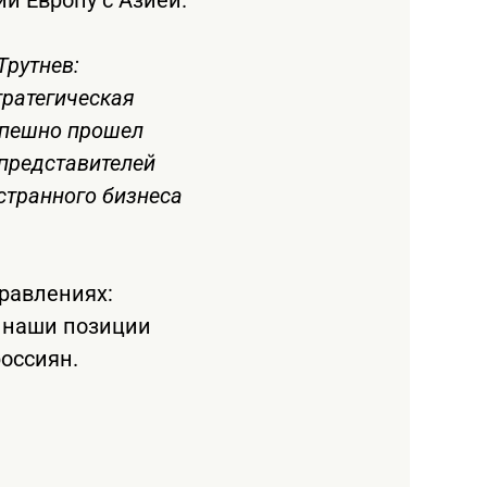
Трутнев:
тратегическая
успешно прошел
 представителей
странного бизнеса
правлениях:
т наши позиции
оссиян.