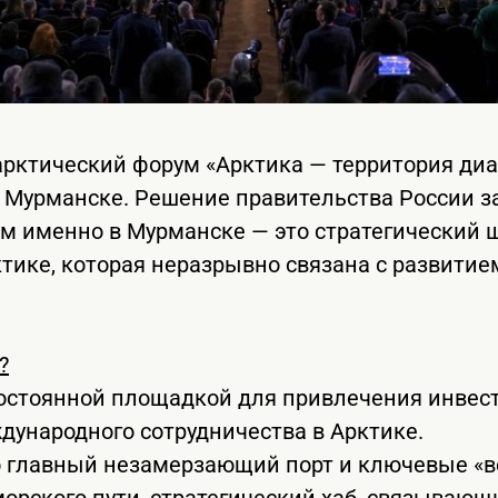
ктический форум «Арктика — территория диал
в Мурманске. Решение правительства России з
м именно в Мурманске — это стратегический 
ктике, которая неразрывно связана с развитие
?
постоянной площадкой для привлечения инвес
дународного сотрудничества в Арктике.
 главный незамерзающий порт и ключевые «в
орского пути, стратегический хаб, связывающи