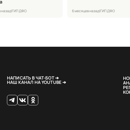
а
в назад
|
ГИП ДФО
6 месяцев назад
|
ГИП ДФО
НАПИСАТЬ В ЧАТ-БОТ ➔
НО
НАШ КАНАЛ НА YOUTUBE ➔
АН
РЕ
КО