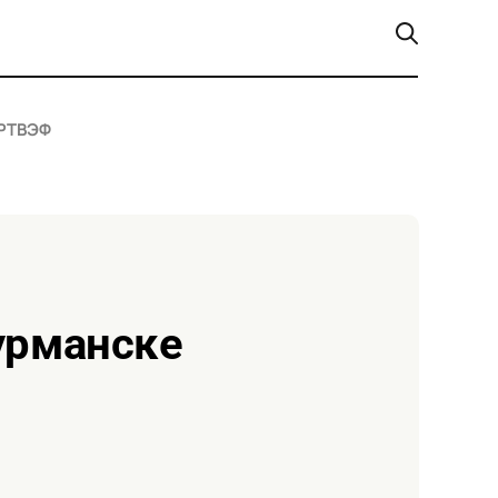
РТ
ВЭФ