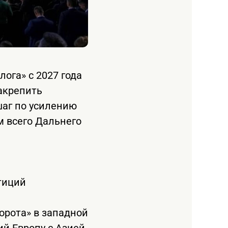
ога» с 2027 года
акрепить
шаг по усилению
м всего Дальнего
тиций
орота» в западной
й Европу с Азией.