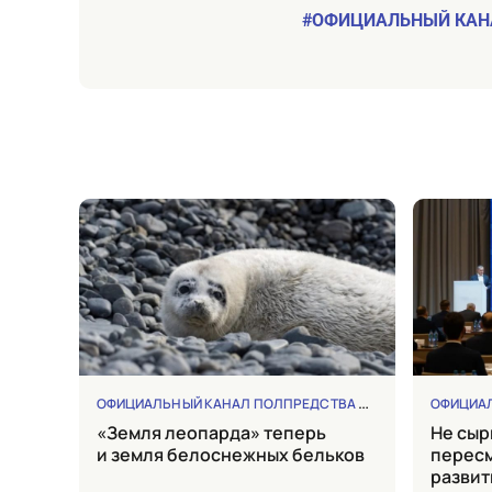
#ОФИЦИАЛЬНЫЙ КАН
ОФИЦИАЛЬНЫЙ КАНАЛ ПОЛПРЕДСТВА ДФО
ПОЛПРЕДСТ
ОФИЦИАЛ
«Земля леопарда» теперь
не сырьем единым: Трутнев
и земля белоснежных бельков
пересм
развит