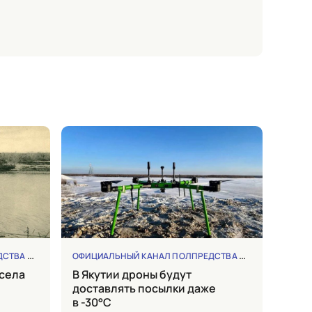
ВА ДФО
ПОЛПРЕДСТВО ДФО
ОФИЦИАЛЬНЫЙ КАНАЛ ПОЛПРЕДСТВА ДФО
ПОЛПРЕД
в Якутии дроны будут
доставлять посылки даже
в -30°C