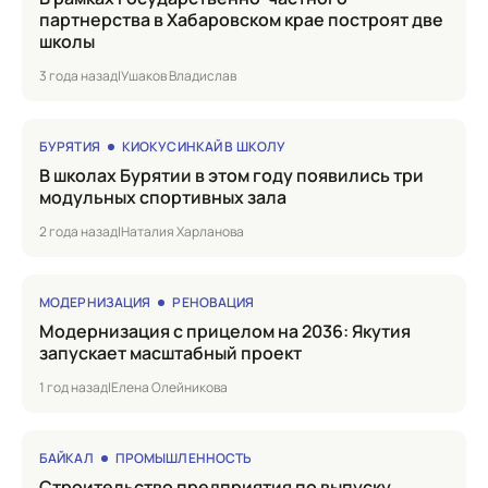
партнерства в Хабаровском крае построят две
школы
3 года назад
|
Ушаков Владислав
БУРЯТИЯ
КИОКУСИНКАЙ В ШКОЛУ
в школах Бурятии в этом году появились три
модульных спортивных зала
2 года назад
|
Наталия Харланова
МОДЕРНИЗАЦИЯ
РЕНОВАЦИЯ
Модернизация с прицелом на 2036: Якутия
запускает масштабный проект
1 год назад
|
Елена Олейникова
БАЙКАЛ
ПРОМЫШЛЕННОСТЬ
Строительство предприятия по выпуску