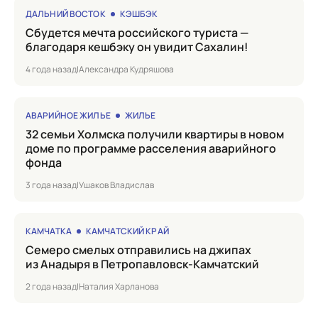
ДАЛЬНИЙ ВОСТОК
КЭШБЭК
Сбудется мечта российского туриста —
благодаря кешбэку он увидит Сахалин!
4 года назад
|
Александра Кудряшова
АВАРИЙНОЕ ЖИЛЬЕ
ЖИЛЬЕ
32 семьи Холмска получили квартиры в новом
доме по программе расселения аварийного
фонда
3 года назад
|
Ушаков Владислав
КАМЧАТКА
КАМЧАТСКИЙ КРАЙ
Семеро смелых отправились на джипах
из Анадыря в Петропавловск-Камчатский
2 года назад
|
Наталия Харланова