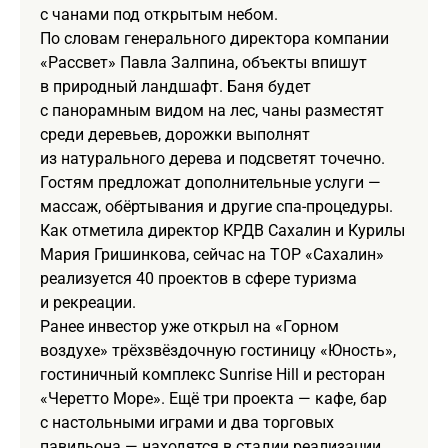
с чанами под открытым небом.
По словам генерального директора компании
«Рассвет» Павла Залпина, объекты впишут
в природный ландшафт. Баня будет
с панорамным видом на лес, чаны разместят
среди деревьев, дорожки выполнят
из натурального дерева и подсветят точечно.
Гостям предложат дополнительные услуги —
массаж, обёртывания и другие спа-процедуры.
Как отметила директор КРДВ Сахалин и Курилы
Мария Гришинкова, сейчас на ТОР «Сахалин»
реализуется 40 проектов в сфере туризма
и рекреации.
Ранее инвестор уже открыл на «Горном
воздухе» трёхзвёздочную гостиницу «Юность»,
гостиничный комплекс Sunrise Hill и ресторан
«Черетто Море». Ещё три проекта — кафе, бар
с настольными играми и два торговых
павильона — находятся в стадии реализации.