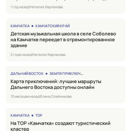
1 год назад
|
Наталия Харланова
КАМЧАТКА
КАМЧАТСКИЙ КРАЙ
Детская музыкальная школа в селе Соболево
на Камчатке переедет в отремонтированное
здание
2 года назад
|
Наталия Харланова
ДАЛЬНИЙ ВОСТОК
ЗЕМЛЯ ПРИКЛЮЧЕНИЙ
Карта приключений: лучшие маршруты
Дальнего Востока доступны онлайн
10 месяцев назад
|
Елена Олейникова
КАМЧАТКА
ТОР
на ТОР «Камчатка» создают туристический
кластер