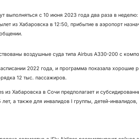
 выполняться с 10 июня 2023 года два раза в неделю: 
ылет из Хабаровска в 12:50, прибытие в аэропорт назнач
ообщении.
йствованы воздушные суда типа Airbus A330-200 с комп
асписании 2022 года, и программа показала хорошие р
орядка 12 тыс. пассажиров.
ines из Хабаровска в Сочи предполагает и субсидирован
ет, а также для инвалидов I группы, детей-инвалидов, ин
вска совместно с iFly Airlines рассматривают сейчас 