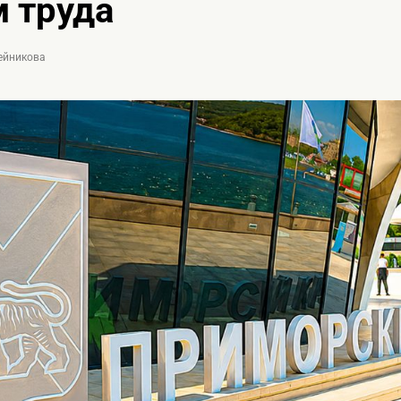
 труда
лейникова