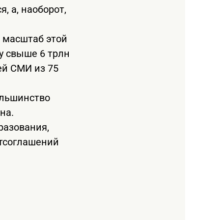
, а, наоборот,
 масштаб этой
у свыше 6 трлн
ей СМИ из 75
ольшинство
на.
разования,
стсоглашений