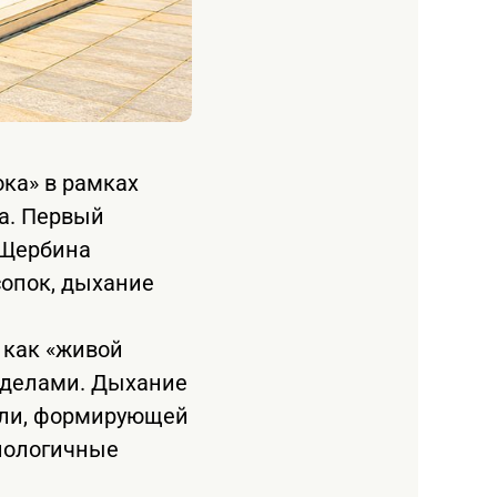
ка» в рамках
а. Первый
 Щербина
сопок, дыхание
 как «живой
х делами. Дыхание
асли, формирующей
нологичные