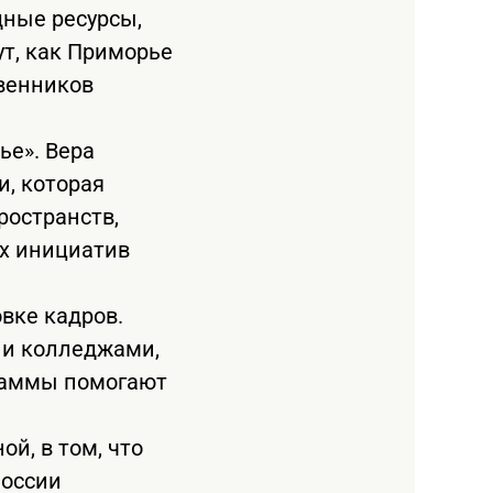
дные ресурсы,
т, как Приморье
венников
ье». Вера
и, которая
ространств,
ых инициатив
вке кадров.
и и колледжами,
граммы помогают
й, в том, что
России