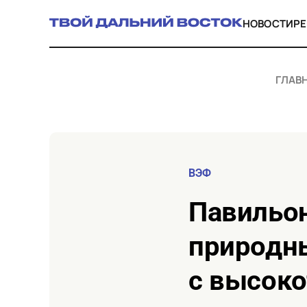
НОВОСТИ
Р
ГЛАВ
ВЭФ
Павильон Приморья на ВЭФ‑2026 свяжет
природн
с высоко