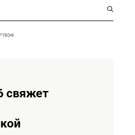
РТ
ВЭФ
икой