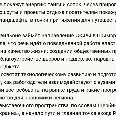
е покажут энергию тайги и сопок. через приро
ршруты и проекты отдыха посетителям покажу
 ландшафты в точки притяжения для путешест
авильоне займёт направление «Живи в Примор
а, что речь идёт о повседневной работе власт
на качество жизни: создании общественных п
, благоустройстве дворов и поддержке народн
бюджета.
освятят технологическому развитию и подгото
т, как работодатели взаимодействуют с вузам
и востребованы на рынке труда и какие про
истов для экономики региона.
ыставочного пространства, по словам Щербино
раина», а начало пути и главная точка входа 