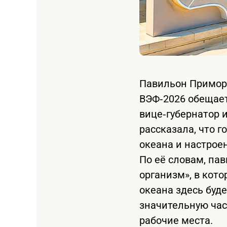
Павильон Приморс
ВЭФ‑2026 обещает
вице‑губернатор 
рассказала, что г
океана и настрое
По её словам, пав
организм», в кот
океана здесь буд
значительную ча
рабочие места.