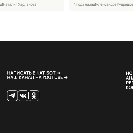
ад
|
Наталия Харланова
4 года назад
|
Александра Кудряшо
НАПИСАТЬ В ЧАТ-БОТ ➔
НО
НАШ КАНАЛ НА YOUTUBE ➔
АН
РЕ
КО