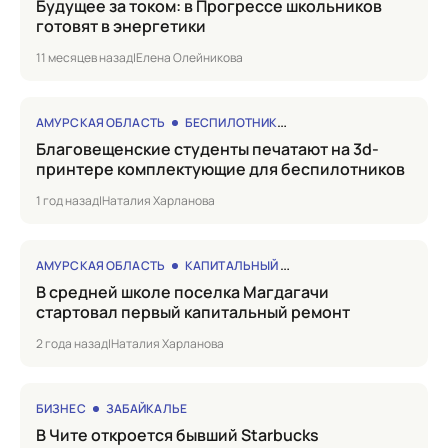
Будущее за током: в Прогрессе школьников
готовят в энергетики
11 месяцев назад
|
Елена Олейникова
АМУРСКАЯ ОБЛАСТЬ
БЕСПИЛОТНИКИ
Благовещенские студенты печатают на 3d-
принтере комплектующие для беспилотников
1 год назад
|
Наталия Харланова
АМУРСКАЯ ОБЛАСТЬ
КАПИТАЛЬНЫЙ РЕМОНТ
в средней школе поселка Магдагачи
стартовал первый капитальный ремонт
2 года назад
|
Наталия Харланова
БИЗНЕС
ЗАБАЙКАЛЬЕ
в Чите откроется бывший Starbucks