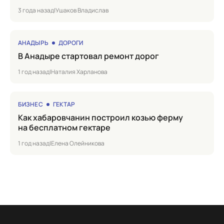
3 года назад
|
Ушаков Владислав
АНАДЫРЬ
ДОРОГИ
в Анадыре стартовал ремонт дорог
1 год назад
|
Наталия Харланова
БИЗНЕС
ГЕКТАР
Как хабаровчанин построил козью ферму
на бесплатном гектаре
1 год назад
|
Елена Олейникова