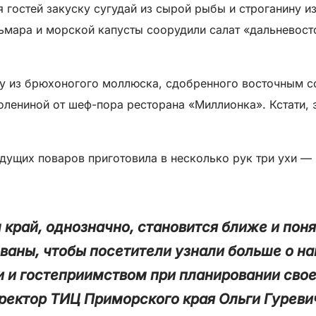
 гостей закуску сугудай из сырой рыбы и строганину и
мара и морской капусты соорудили салат «дальневосто
ку из брюхоногого моллюска, сдобренного восточным с
 олениной от шеф-пора ресторана «Миллионка». Кстати,
дущих поваров приготовила в несколько рук три ухи 
край, однозначно, становится ближе и пон
ваны, чтобы посетители узнали больше о на
 и гостеприимством при планировании свое
ректор ТИЦ Приморского края Ольги Гуреви