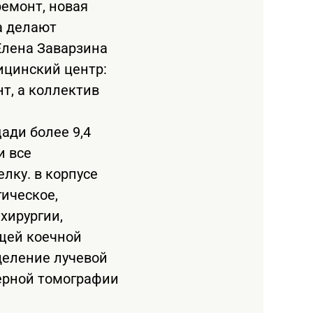
ремонт, новая
а делают
Елена Заварзина
ицинский центр:
т, а коллектив
ади более 9,4
и все
лку. в корпусе
ическое,
хирургии,
бщей коечной
деление лучевой
ерной томографии