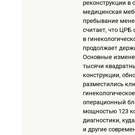
реконструкции в 
медицинская мебе
пребывание мене
считает, что ЦРБ
в гинекологическ
продолжает держа
Основные изменен
тысячи квадратны
конструкции, обн
разместились клю
гинекологическое
операционный бло
мощностью 123 ко
диагностики, ку
и другие совреме