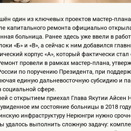
шён один из ключевых проектов мастер‑плана
ле капитального ремонта официально открыл
нная больница. Ранее здесь уже ввели в рабо
оки «Б» и «В», а сейчас к ним добавился глав
ический корпус «А», который фактически стал
емонт провели в рамках мастер‑плана, утвер
России по поручению Президента, при поддер
ключая единую дальневосточную субсидию и п
в социальной сфере.
ей с открытием приехал Глава Якутии Айсен 
 увиденное им состояние больницы в 2018 году
цинскую инфраструктуру Нерюнгри нужно срочно
оды удалось выполнить сложную задачу: компл