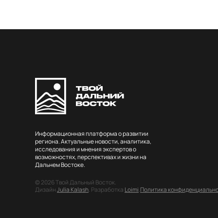
Информационная платформа о развитии
региона. Актуальные новости, аналитика,
исследования и мнения экспертов о
возможностях, перспективах и жизни на
Дальнем Востоке.
© 2026 Твой Дальный Восток.
Дизайн
Julia Kalash
. Разработка
Loimi
.
Политика конфиденциальн