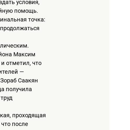
здать условия,
ойную помощь.
финальная точка:
 продолжаться
олическим.
айона Максим
и отметил, что
ителей —
 Зораб Саакян
ца получила
 труд
ская, проходящая
 что после