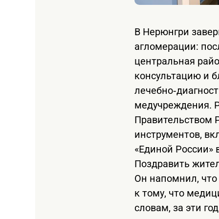
В Нерюнгри завер
агломерации: пос
центральная райо
консультацию и бл
лечебно‑диагност
медучреждения. Р
Правительством 
инструментов, в
«Единой России» 
Поздравить жител
Он напомнил, что
к тому, что меди
словам, за эти г