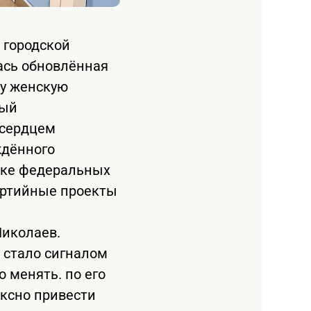
 городской
ась обновлённая
ту женскую
ный
 сердцем
ждённого
жке федеральных
артийные проекты
Николаев.
 стало сигналом
 менять. по его
ексно привести