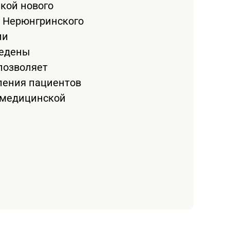
пкой нового
я Нерюнгринского
ии
ведены
позволяет
ления пациентов
й медицинской