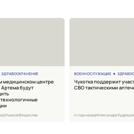
ЗДРАВООХРАНЕНИЕ
ВОЕННОСЛУЖАЩИЕ
ЗДРАВООХ
Чукотка поддержит участников
 Артема будут
СВО тактическими аптеч
дить
отехнологичные
ции
зад
|
Ушаков Владислав
4 года назад
|
Александра Кудряшо