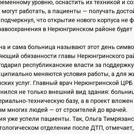
ременному уровню, оснастить их техникой и со
 могут работать, а пациенты — получать дост
 подчеркнул, что открытие нового корпуса не 
равоохранения в Нерюнгринском районе будет
на и сама больница называют этот день симв
яющий обязанности главы Нерюнгринского р
одарил республиканские власти за поддержку 
ципиально меняются условия работы, а для ж
ских услуг. Главный врач Нерюнгринской ЦРБ
енился не только внешний вид здания: больни
риально‑техническую базу, а в проект вложен
м многих людей — от строителей до врачей.
я уже успели пациенты. Так, Ольга Тимрязан
тологическом отделении после ДТП, отмечает,