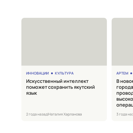
ИННОВАЦИИ
КУЛЬТУРА
АРТЕМ
Искусственный интеллект
в новом медицинском центре
поможет сохранить якутский
города
язык
прово
высок
опера
2 года назад
|
Наталия Харланова
3 года на