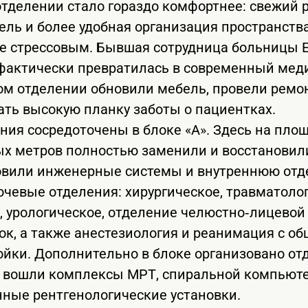
отделении стало гораздо комфортнее: свежий 
ль и более удобная организация пространств
е стрессовым. Бывшая сотрудница больницы 
 фактически превратилась в современный мед
ом отделении обновили мебель, провели ремон
ть высокую планку заботы о пациентках.
ия сосредоточены в блоке «А». Здесь на площ
х метров полностью заменили и восстановил
овили инженерные системы и внутреннюю отде
чевые отделения: хирургическое, травматолог
, урологическое, отделение челюстно‑лицевой 
к, а также анестезиология и реанимация с о
йки. Дополнительно в блоке организовано от
да вошли комплексы МРТ, спиральной компьют
нные рентгенологические установки.