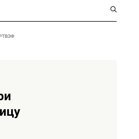
РТ
ВЭФ
ицу