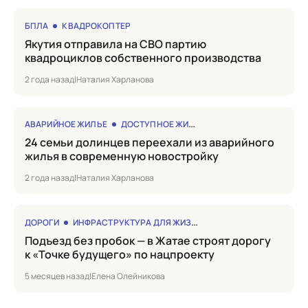
БПЛА
КВАДРОКОПТЕР
Якутия отправила на СВО партию
квадроциклов собственного производства
2 года назад
|
Наталия Харланова
АВАРИЙНОЕ ЖИЛЬЕ
ДОСТУПНОЕ ЖИЛЬЕ
24 семьи долинцев переехали из аварийного
жилья в современную новостройку
2 года назад
|
Наталия Харланова
ДОРОГИ
ИНФРАСТРУКТУРА ДЛЯ ЖИЗНИ
Подъезд без пробок — в Жатае строят дорогу
к «Точке будущего» по нацпроекту
5 месяцев назад
|
Елена Олейникова