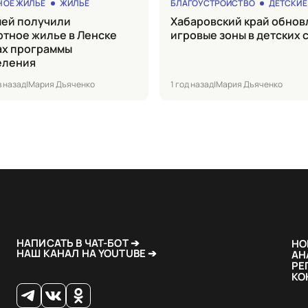
НОЕ ЖИЛЬЕ
ЖИЛЬЕ
БЛАГОУСТРОЙСТВО
ДЕТСКИЕ
Хабаровский край обновляет
тное жилье в Ленске
игровые зоны в детских 
ах программы
еления
в назад
|
Мария Дъяченко
1 год назад
|
Мария Дъяченко
НАПИСАТЬ В ЧАТ-БОТ ➔
НО
НАШ КАНАЛ НА YOUTUBE ➔
АН
РЕ
КО