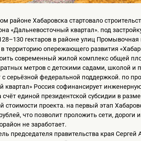
м районе Хабаровска стартовало строительст
на «Дальневосточный квартал». под застройк
28–130 гектаров в районе улиц Промывочная 
в территорию опережающего развития «Хабаро
роить современный жилой комплекс общей пл
дратных метров с детскими садами, школой и 
 с серьёзной федеральной поддержкой. по пр
й квартал» Россия софинансирует инженерную
а счёт единой президентской субсидии в разм
й стоимости проекта. на первый этап Хабаров
рублей, что позволит проложить сети, дороги и
орайон не заработает.
ль председателя правительства края Сергей 