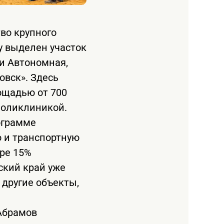
во крупного
у выделен участок
и Автономная,
вск». Здесь
ощадью от 700
поликлиникой.
ограмме
 и транспортную
ере 15%
ский край уже
 другие объекты,
Абрамов