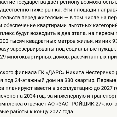
частие государства даёт региону возможность 
существенно ниже рынка. Эти площади направ
тельств перед жителями — в том числе на пе
 и обеспечение квартирами льготных категорий
лекс будут возводить в два этапа. на первом
300 тысяч квадратных метров жилья, из них 9
разу зарезервированы под социальные нужды. 
з 29 многоквартирных домов, рассчитанных при
ского филиала ГК «ДАРС» Никита Нестеренко р
ая под 24‑этажный дом на 330 квартир. Первые
в планируют ввести в эксплуатацию до 2027 г
мечено на 2034 год. за инженерную и транспор
омплекса отвечает АО «ЗАСТРОЙЩИК.27», кот
ые работы к концу 2027 года.