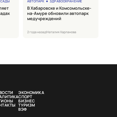
 САДЫ
АВТОПАРК
ЗДРАВООХРАНЕНИЕ
в Хабаровске и Комсомольске-
садах
на-Амуре обновили автопарк
медучреждений
2 года назад
|
Наталия Харланова
ВОСТИ
ЭКОНОМИКА
АЛИТИКА
СПОРТ
ГИОНЫ
БИЗНЕС
НТАКТЫ
ТУРИЗМ
ВЭФ