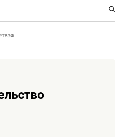
РТ
ВЭФ