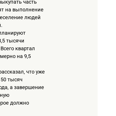
выкупать часть
ят на выполнение
реселение людей
.
 планируют
3,5 тысячи
Всего квартал
мерно на 9,5
ассказал, что уже
 50 тысяч
ода, а завершение
тную
орое должно