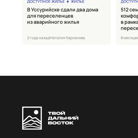
ДОСТУПНОЕ ЖИЛЬЕ
ЖИЛЬЕ
ДОСТУП
в Уссурийске сдали два дома
512 семей получили
для переселенцев
комфор
из аварийного жилья
в рамк
перес
2 года назад
|
Наталия Харланова
8 месяце