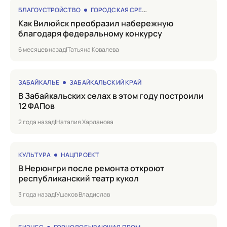
БЛАГОУСТРОЙСТВО
ГОРОДСКАЯ СРЕДА
Как Вилюйск преобразил набережную
благодаря федеральному конкурсу
6 месяцев назад
|
Татьяна Ковалева
ЗАБАЙКАЛЬЕ
ЗАБАЙКАЛЬСКИЙ КРАЙ
в Забайкальских селах в этом году построили
12 ФАПов
2 года назад
|
Наталия Харланова
КУЛЬТУРА
НАЦПРОЕКТ
в Нерюнгри после ремонта откроют
республиканский театр кукол
3 года назад
|
Ушаков Владислав