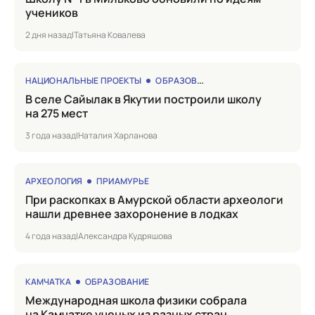
учеников
2 дня назад
|
Татьяна Ковалева
НАЦИОНАЛЬНЫЕ ПРОЕКТЫ
ОБРАЗОВАНИЕ
в селе Сайылак в Якутии построили школу
на 275 мест
3 года назад
|
Наталия Харланова
АРХЕОЛОГИЯ
ПРИАМУРЬЕ
при раскопках в Амурской области археологи
нашли древнее захоронение в лодках
4 года назад
|
Александра Кудряшова
КАМЧАТКА
ОБРАЗОВАНИЕ
Международная школа физики собрала
на Камчатке ученых из разных стран