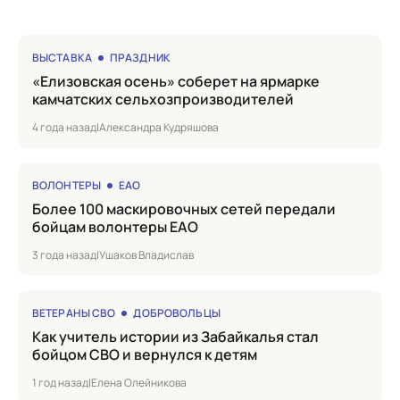
ВЫСТАВКА
ПРАЗДНИК
«Елизовская осень» соберет на ярмарке
камчатских сельхозпроизводителей
4 года назад
|
Александра Кудряшова
ВОЛОНТЕРЫ
ЕАО
Более 100 маскировочных сетей передали
бойцам волонтеры ЕАО
3 года назад
|
Ушаков Владислав
ВЕТЕРАНЫ СВО
ДОБРОВОЛЬЦЫ
Как учитель истории из Забайкалья стал
бойцом СВО и вернулся к детям
1 год назад
|
Елена Олейникова