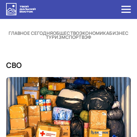
ГЛАВНОЕ СЕГОДНЯ
ОБЩЕСТВО
ЭКОНОМИКА
БИЗНЕС
ТУРИЗМ
СПОРТ
ВЭФ
СВО