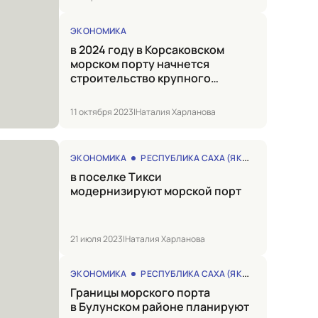
ЭКОНОМИКА
в 2024 году в Корсаковском
морском порту начнется
строительство крупного
рыбоперерабатывающего
комплекса
11 октября 2023
|
Наталия Харланова
ЭКОНОМИКА
РЕСПУБЛИКА САХА (ЯКУТИЯ)
в поселке Тикси
модернизируют морской порт
21 июля 2023
|
Наталия Харланова
ЭКОНОМИКА
РЕСПУБЛИКА САХА (ЯКУТИЯ)
Границы морского порта
в Булунском районе планируют